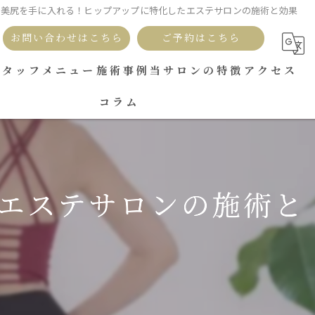
美尻を手に入れる！ヒップアップに特化したエステサロンの施術と効果
お問い合わせはこちら
ご予約はこちら
スタッフ
メニュー
施術事例
当サロンの特徴
アクセス
コラム
セルフ脱毛
広島市南区でO脚改善！美脚トレーニングサービス
ヒップアップ
エステサロンの施術と
骨盤
美脚