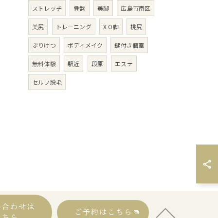
ストレッチ
骨盤
美脚
広島市南区
美尻
トレーニング
X O脚
桃尻
ぷりけつ
ボディメイク
鍵付き個室
無料体験
駅近
段原
エステ
セルフ脱毛
い合わせは
ご予約はこちら
こちら