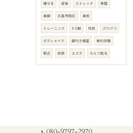
痩せる
産後
ストレッチ
骨盤
美脚
広島市南区
美尻
トレーニング
X O脚
桃尻
ぷりけつ
ボディメイク
鍵付き個室
無料体験
駅近
段原
エステ
セルフ脱毛
080-9797-2970