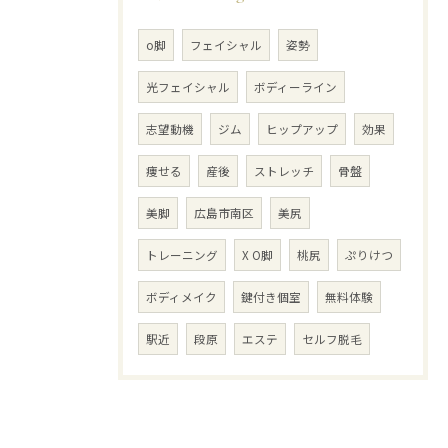
o脚
フェイシャル
姿勢
光フェイシャル
ボディーライン
志望動機
ジム
ヒップアップ
効果
痩せる
産後
ストレッチ
骨盤
美脚
広島市南区
美尻
トレーニング
X O脚
桃尻
ぷりけつ
ボディメイク
鍵付き個室
無料体験
駅近
段原
エステ
セルフ脱毛