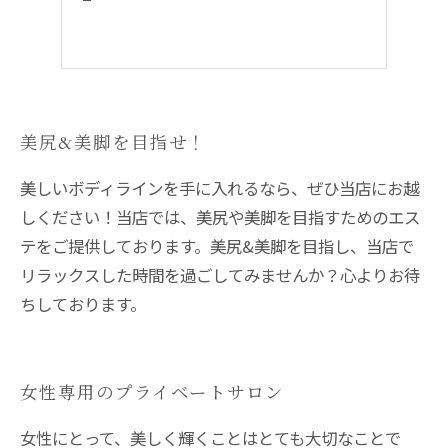
美尻&美脚を目指せ！
美しいボディラインを手に入れるなら、ぜひ当店にお越
しください！当店では、美尻や美脚を目指すためのエス
テをご提供しております。美尻&美脚を目指し、当店で
リラックスした時間を過ごしてみませんか？心よりお待
ちしております。
女性専用のプライベートサロン
女性にとって、美しく輝くことはとても大切なことで