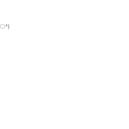
、
○^)
）