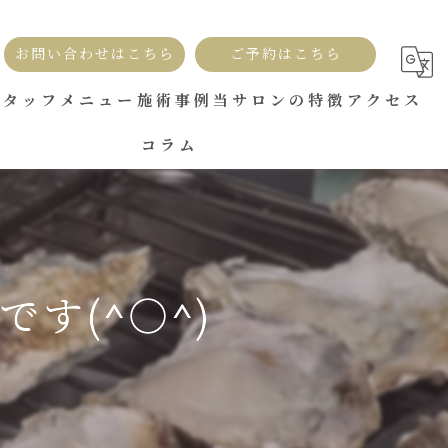
お問い合わせはこちら
ご予約はこちら
スタッフ
メニュー
施術事例
当サロンの特徴
アクセス
コラム
セルフ脱毛
広島市南区でO脚改善！美脚トレーニングサービス
ヒップアップ
す(^○^)
骨盤
美脚