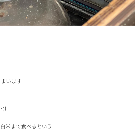
しまいます
;)
に白米まで食べるという